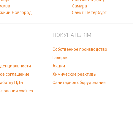
сква
Самара
жний Новгород
Санкт-Петербург
ПОКУПАТЕЛЯМ
Собственное производство
Галерея
иденциальности
Акции
ое соглашение
Химические реактивы
работку ПДн
Санитарное оборудование
ьзования cookies
© «РК-Воронеж», 2015-2025.
частичное копирование и распространение материалов запрещено.
й характер и не является публичной офертой, определяемой положения