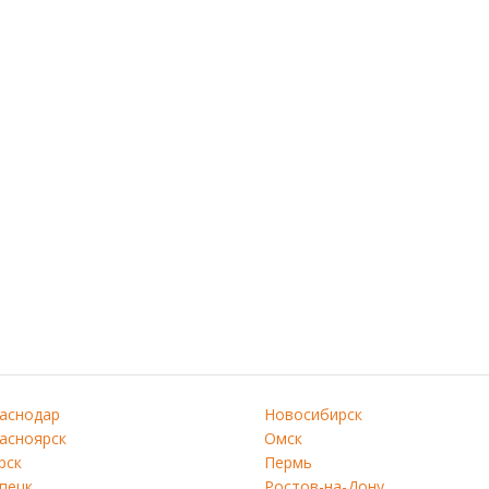
аснодар
Новосибирск
асноярск
Омск
рск
Пермь
пецк
Ростов-на-Дону