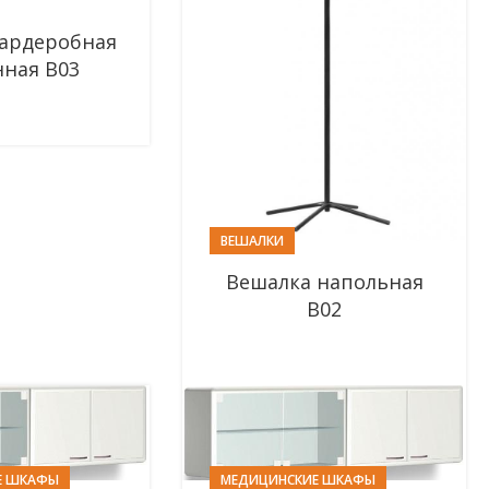
гардеробная
нная В03
ВЕШАЛКИ
Вешалка напольная
В02
Е ШКАФЫ
МЕДИЦИНСКИЕ ШКАФЫ