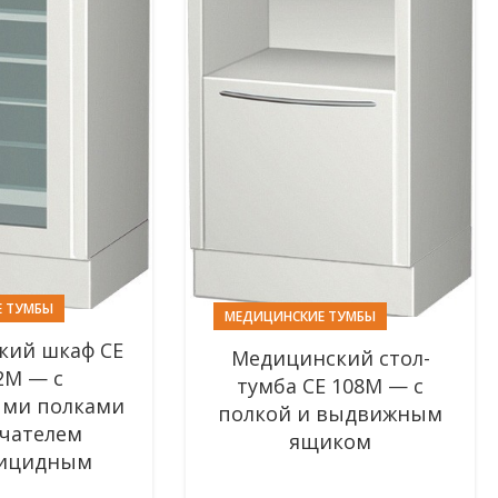
 ТУМБЫ
МЕДИЦИНСКИЕ ТУМБЫ
кий шкаф СЕ
Медицинский стол-
2М — с
тумба СЕ 108М — с
ми полками
полкой и выдвижным
учателем
ящиком
рицидным