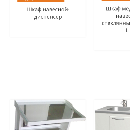
Шкаф ме
Шкаф навесной-
наве
диспенсер
стеклянн
L