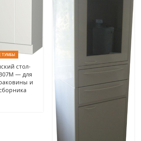
 ТУМБЫ
ский стол-
 307М — для
раковины и
сборника