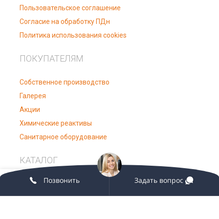
Пользовательское соглашение
Согласие на обработку ПДн
Политика использования cookies
ПОКУПАТЕЛЯМ
Собственное производство
Галерея
Акции
Химические реактивы
Санитарное оборудование
КАТАЛОГ
0
Позвонить
Задать вопрос
Лабораторное оборудование
агазин
Избранное
Заказ
Мой аккаунт
Лабораторная мебель
Медицинское оборудование