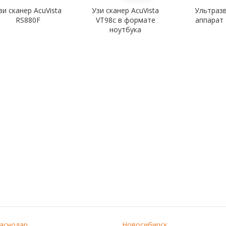
зи сканер AcuVista
Узи сканер AcuVista
Ультраз
RS880F
VT98c в формате
аппарат
ноутбука
аснодар
Новосибирск