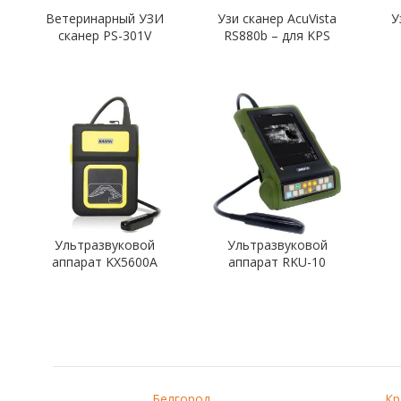
Ветеринарный УЗИ
Узи сканер AcuVista
У
сканер PS-301V
RS880b – для KPS
Ультразвуковой
Ультразвуковой
аппарат KX5600A
аппарат RKU-10
Белгород
Кр