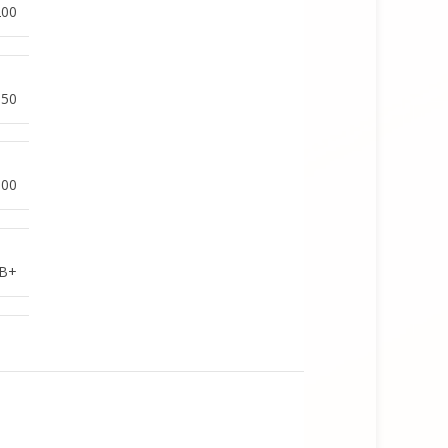
200
650
900
B+