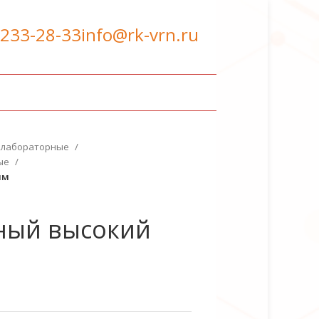
 233-28-33
info@rk-vrn.ru
 лабораторные
ные
мм
ный высокий