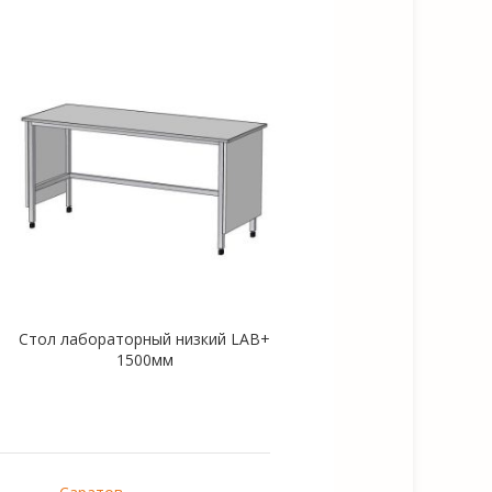
Стол лабораторный низкий LAB+
Стол лаборат
1500мм
электрифицированны