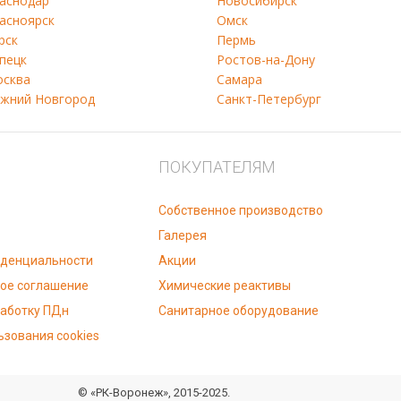
аснодар
Новосибирск
асноярск
Омск
рск
Пермь
пецк
Ростов-на-Дону
сква
Самара
жний Новгород
Санкт-Петербург
ПОКУПАТЕЛЯМ
Собственное производство
Галерея
иденциальности
Акции
ое соглашение
Химические реактивы
работку ПДн
Санитарное оборудование
ьзования cookies
© «РК-Воронеж», 2015-2025.