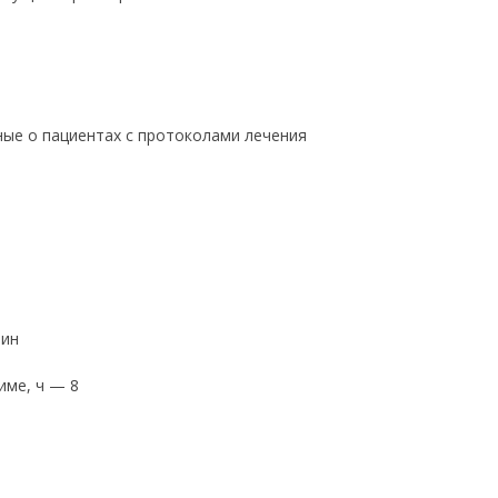
ые о пациентах с протоколами лечения
мин
име, ч — 8