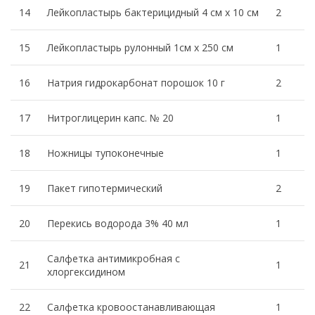
14
Лейкопластырь бактерицидный 4 см х 10 см
2
15
Лейкопластырь рулонный 1см х 250 см
1
16
Натрия гидрокарбонат порошок 10 г
2
17
Нитроглицерин капс. № 20
1
18
Ножницы тупоконечные
1
19
Пакет гипотермический
2
20
Перекись водорода 3% 40 мл
1
Салфетка антимикробная с
21
1
хлоргексидином
22
Салфетка кровоостанавливающая
1