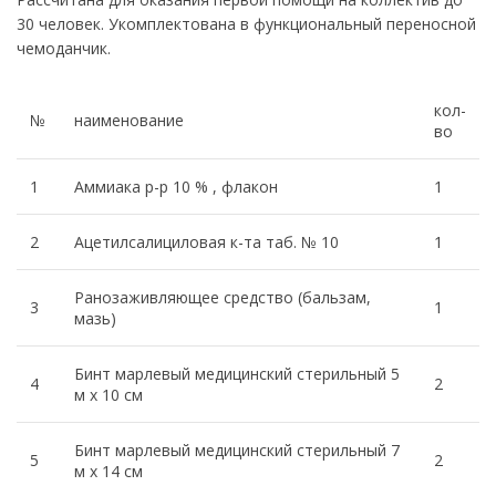
30 человек. Укомплектована в функциональный переносной
чемоданчик.
кол-
№
наименование
во
1
Аммиака р-р 10 % , флакон
1
2
Ацетилсалициловая к-та таб. № 10
1
Ранозаживляющее средство (бальзам,
3
1
мазь)
Бинт марлевый медицинский стерильный 5
4
2
м х 10 см
Бинт марлевый медицинский стерильный 7
5
2
м х 14 см