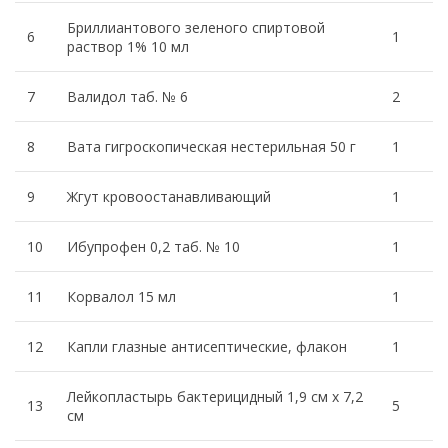
Бриллиантового зеленого спиртовой
6
1
раствор 1% 10 мл
7
Валидол таб. № 6
2
8
Вата гигроскопическая нестерильная 50 г
1
9
Жгут кровоостанавливающий
1
10
Ибупрофен 0,2 таб. № 10
1
11
Корвалол 15 мл
1
12
Капли глазные антисептические, флакон
1
Лейкопластырь бактерицидный 1,9 см х 7,2
13
5
см