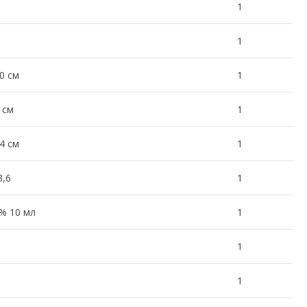
1
1
0 см
1
 см
1
4 см
1
3,6
1
% 10 мл
1
1
1