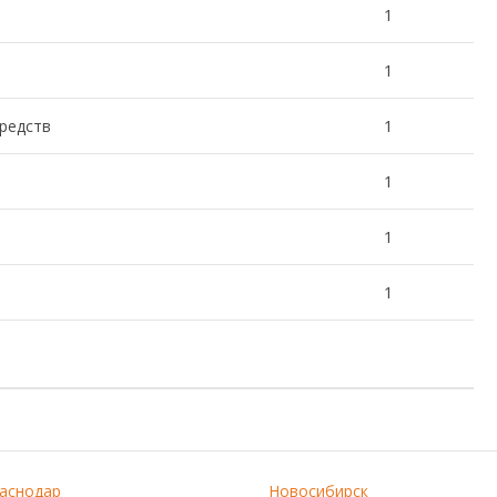
1
1
редств
1
1
1
1
аснодар
Новосибирск