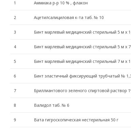
1
Аммиака р-р 10 % , флакон
2
Ацетилсалициловая к-та таб. № 10
3
Бинт марлевый медицинский стерильный 5 м х 1
4
Бинт марлевый медицинский стерильный 5 м х 7
5
Бинт марлевый медицинский стерильный 7 м х 1
6
Бинт эластичный фиксирующий трубчатый № 1,
7
Бриллиантового зеленого спиртовой раствор 1
8
Валидол таб. № 6
9
Вата гигроскопическая нестерильная 50 г