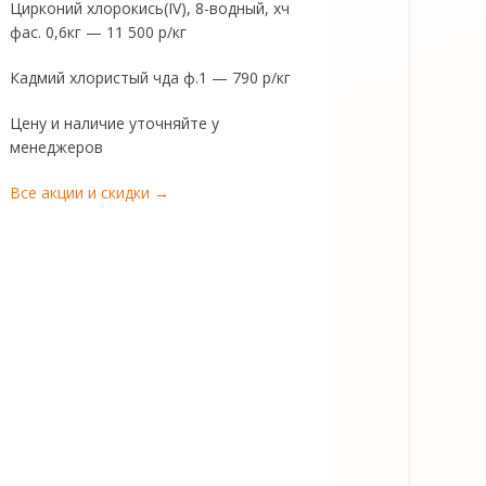
Цирконий хлорокись(IV), 8-водный, хч
фас. 0,6кг — 11 500 р/кг
Кадмий хлористый чда ф.1 — 790 р/кг
Цену и наличие уточняйте у
менеджеров
Все акции и скидки →