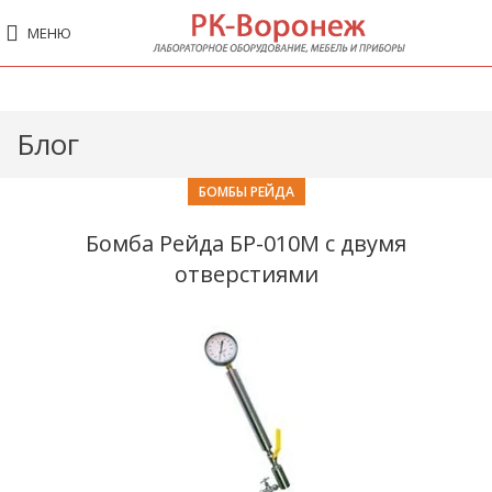
МЕНЮ
Блог
БОМБЫ РЕЙДА
Бомба Рейда БР-010М с двумя
отверстиями