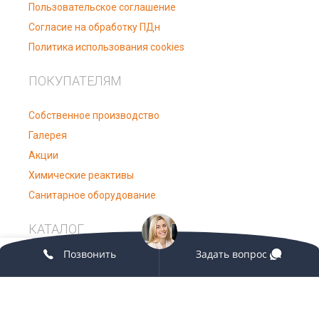
Пользовательское соглашение
Согласие на обработку ПДн
Политика использования cookies
ПОКУПАТЕЛЯМ
Собственное производство
Галерея
Акции
Химические реактивы
Санитарное оборудование
КАТАЛОГ
0
Позвонить
Задать вопрос
Лабораторное оборудование
овая панель
агазин
Избранное
Мой аккаунт
Заказ
Лабораторная мебель
Медицинское оборудование