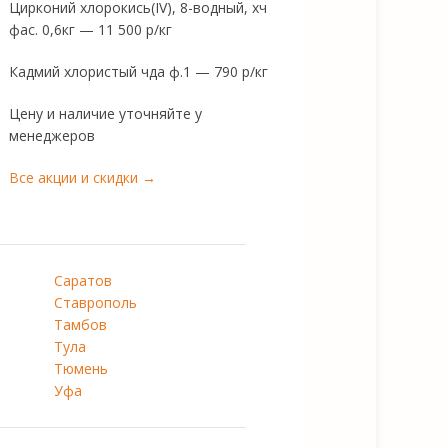
Цирконий хлорокись(IV), 8-водный, хч
фас. 0,6кг — 11 500 р/кг
Кадмий хлористый чда ф.1 — 790 р/кг
Цену и наличие уточняйте у
менеджеров
Все акции и скидки →
Саратов
Ставрополь
Тамбов
Тула
Тюмень
Уфа