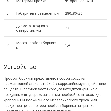
4
Материал пробки
Фторопласт Ф-4
5
Габаритные размеры, мм
280х80х80
Диаметр входного
6
23
отверстия, мм
Масса пробоотборника,
7
1,4
кг
Устройство
Пробоотборники представляют собой сосуд из
нержавеющей стали, стойкой к коррозийному воздействию
веществ. В верхней части корпуса находится крышка с
воздушным штуцером, закрытым пробкой со штоком для
крепления многожильного металлического троса. Для
предотвращения потери пробоотборника на крышке
имеется бобышка для крепления троса.