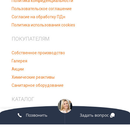
Политика конфиденциальности
Пользовательское соглашение
Согласие на обработку ПДн
Политика использования cookies
ПОКУПАТЕЛЯМ
Собственное производство
Галерея
Акции
Химические реактивы
Санитарное оборудование
КАТАЛОГ
0
Лабораторное оборудование
Позвонить
Задать вопрос
овая панель
агазин
Избранное
Мой аккаунт
Заказ
Лабораторная мебель
Медицинское оборудование