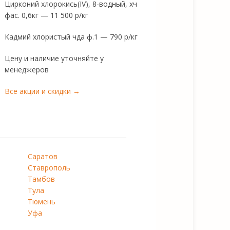
Цирконий хлорокись(IV), 8-водный, хч
фас. 0,6кг — 11 500 р/кг
Кадмий хлористый чда ф.1 — 790 р/кг
Цену и наличие уточняйте у
менеджеров
Все акции и скидки →
Саратов
Ставрополь
Тамбов
Тула
Тюмень
Уфа