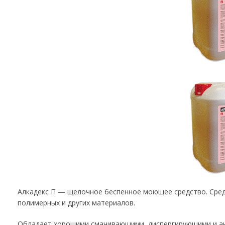
Алкадекс П — щелочное беспенное моющее средство. Сред
полимерных и других материалов.
Обладает хорошими смачивающими, диспергирующими и а