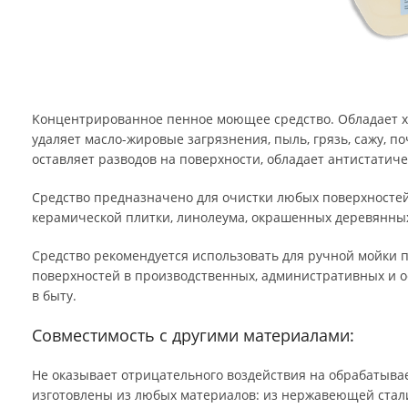
Kонцентрированное пенное моющее средство. Обладает хо
масло-жировые загрязнения, пыль, грязь, сажу, почвенных и
разводов на поверхности, обладает антистатическим эффект
Средство предназначено для очистки любых поверхностей из с
керамической плитки, линолеума, окрашенных деревянных по
Средство рекомендуется использовать для ручной мойки полов
поверхностей в производственных, административных и офисн
Совместимость с другими материалами:
Не оказывает отрицательного воздействия на обрабатываемые
любых материалов: из нержавеющей стали, алюминия, оцинко
окрашенных и деревянных поверхностей.