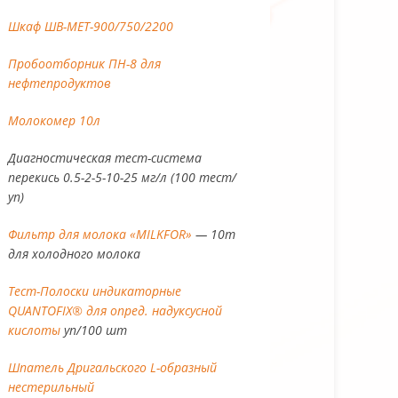
Шкаф ШВ-МЕТ-900/750/2200
Пробоотборник ПН-8 для
нефтепродуктов
Молокомер 10л
Диагностическая тест-система
перекись 0.5-2-5-10-25 мг/л (100
тест/уп)
Фильтр для молока «MILKFOR»
—
10т для холодного молока
Тест-Полоски индикаторные
QUANTOFIX® для опред. надуксусной
кислоты
уп/100 шт
Шпатель Дригальского L-образный
нестерильный