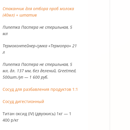
Стаканчик для отбора проб молока
(40мл) + штатив
Пипетка Пастера не стерильная, 5
мл
Термоконтейнер-сумка «Термопро»
21 л
Пипетка Пастера не стерильная, 5
мл, дл. 137 мм, без делений,
Greetmed, 500шт./уп — 1 600 руб.
Сосуд для разбавления продуктов 1:1
Сосуд дигестионный
Титан оксид (IV) (двуокись) 1кг — 1 400
р/кг
Цирконий хлорокись(IV), 8-водный, хч