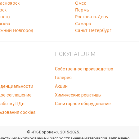
рск
Пермь
пецк
Ростов-на-Дону
сква
Самара
жний Новгород
Санкт-Петербург
ПОКУПАТЕЛЯМ
Собственное производство
Галерея
денциальности
Акции
ое соглашение
Химические реактивы
работку ПДн
Санитарное оборудование
ьзования cookies
© «РК-Воронеж», 2015-2025.
 частичное копирование и распространение материалов запрещено.
й характер и не является публичной офертой, определяемой положения