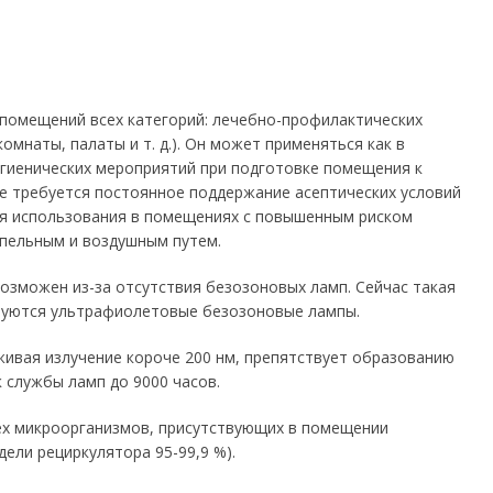
 помещений всех категорий: лечебно-профилактических
мнаты, палаты и т. д.). Он может применяться как в
игиенических мероприятий при подготовке помещения к
де требуется постоянное поддержание асептических условий
для использования в помещениях с повышенным риском
пельным и воздушным путем.
озможен из-за отсутствия безозоновых ламп. Сейчас такая
зуются ультрафиолетовые безозоновые лампы.
ивая излучение короче 200 нм, препятствует образованию
к службы ламп до 9000 часов.
ех микроорганизмов, присутствующих в помещении
ели рециркулятора 95-99,9 %).