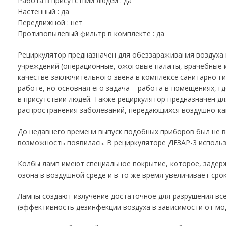
Работа в присутствии людей : да
Настенный : да
Передвижной : нет
Противопылевый фильтр в комплекте : да
Рециркулятор предназначен для обеззараживания воздуха
учреждений (операционные, ожоговые палаты, врачебные ко
качестве заключительного звена в комплексе санитарно-г
работе, но основная его задача – работа в помещениях, г
в присутствии людей. Также рециркулятор предназначен 
распространения заболеваний, передающихся воздушно-ка
До недавнего времени выпуск подобных приборов был не в
возможность появилась. В рециркуляторе ДЕЗАР-3 исполь
Колбы ламп имеют специальное покрытие, которое, задерж
озона в воздушной среде и в то же время увеличивает сро
Лампы создают излучение достаточное для разрушения вс
(эффективность дезинфекции воздуха в зависимости от мод