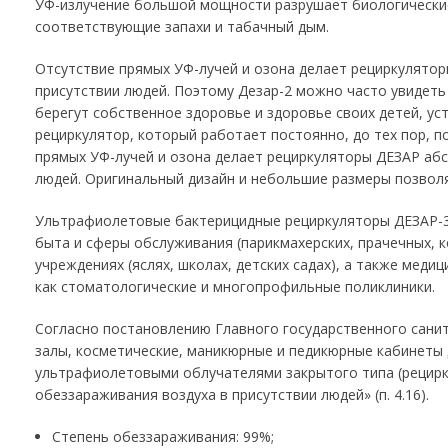
УФ-излучение большой мощности разрушает биологические 
соответствующие запахи и табачный дым.
Отсутствие прямых УФ-лучей и озона делает рециркулято
присутствии людей. Поэтому Дезар-2 можно часто увидеть 
берегут собственное здоровье и здоровье своих детей, ус
рециркулятор, который работает постоянно, до тех пор, п
прямых УФ-лучей и озона делает рециркуляторы ДЕЗАР аб
людей. Оригинальный дизайн и небольшие размеры позволя
Ультрафиолетовые бактерицидные рециркуляторы ДЕЗАР-3
быта и сферы обслуживания (парикмахерских, прачечных, к
учреждениях (яслях, школах, детских садах), а также медиц
как стоматологические и многопрофильные поликлиники.
Согласно постановлению Главного государственного санит
залы, косметические, маникюрные и педикюрные кабинет
ультрафиолетовыми облучателями закрытого типа (рецир
обеззараживания воздуха в присутствии людей» (п. 4.16).
Степень обеззараживания: 99%;