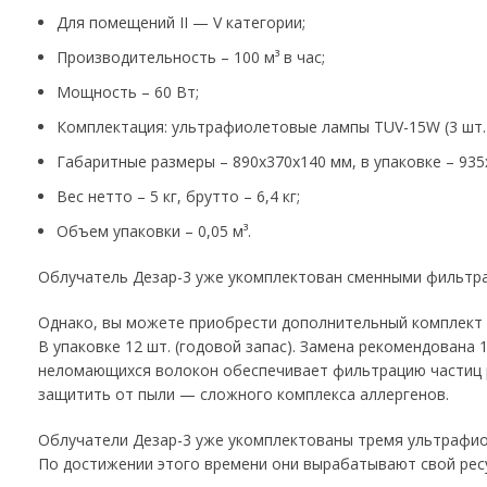
Для помещений II — V категории;
Производительность – 100 м³ в час;
Мощность – 60 Вт;
Комплектация: ультрафиолетовые лампы TUV-15W (3 шт.)
Габаритные размеры – 890x370x140 мм, в упаковке – 935
Вес нетто – 5 кг, брутто – 6,4 кг;
Объем упаковки – 0,05 м³.
Облучатель Дезар-3 уже укомплектован сменными фильтра
Однако, вы можете приобрести дополнительный комплект 
В упаковке 12 шт. (годовой запас). Замена рекомендована 
неломающихся волокон обеспечивает фильтрацию частиц 
защитить от пыли — сложного комплекса аллергенов.
Облучатели Дезар-3 уже укомплектованы тремя ультрафио
По достижении этого времени они вырабатывают свой ресу