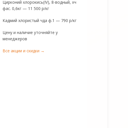
Цирконий хлорокись(IV), 8-водный, хч
фас. 0,6кг — 11 500 р/кг
Кадмий хлористый чда ф.1 — 790 р/кг
Цену и наличие уточняйте у
менеджеров
Все акции и скидки →