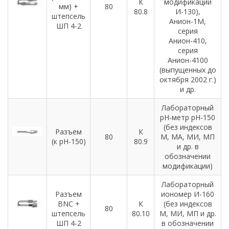
К
модификации
мм) +
80
80.8
И-130),
штепсель
Анион-1М,
ШП 4-2
серия
Анион-410,
серия
Анион-4100
(выпущенных до
октября 2002 г.)
и др.
Лабораторный
рН-метр рН-150
(без индексов
Разъем
К
80
М, МА, МИ, МП
(к рН-150)
80.9
и др. в
обозначении
модификации)
Лабораторный
Разъем
иономер И-160
BNC +
К
(без индексов
80
штепсель
80.10
М, МИ, МП и др.
ШП 4-2
в обозначении