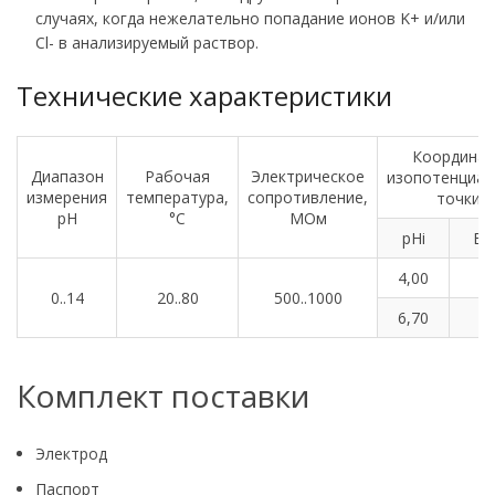
случаях, когда нежелательно попадание ионов K+ и/или
Cl- в анализируемый раствор.
Технические характеристики
Координа
Диапазон
Рабочая
Электрическое
изопотенциал
измерения
температура,
сопротивление,
точки
pH
°С
МОм
pHi
Ei,
4,00
0..14
20..80
500..1000
6,70
1
Комплект поставки
Электрод
Паспорт