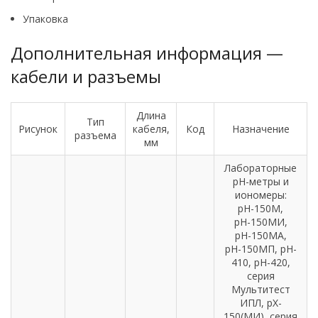
Упаковка
Дополнительная информация —
кабели и разъемы
Длина
Тип
Рисунок
кабеля,
Код
Назначение
разъема
мм
Лабораторные
рН-метры и
иономеры:
рН-150М,
рН-150МИ,
рН-150МА,
рН-150МП, pH-
410, рН-420,
серия
Мультитест
ИПЛ, pX-
150(МИ), серия