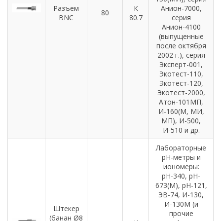
Разъем
К
Анион-7000,
80
BNC
80.7
серия
Анион-4100
(выпущенные
после октября
2002 г.), серия
Эксперт-001,
Экотест-110,
Экотест-120,
Экотест-2000,
Атон-101МП,
И-160(М, МИ,
МП), И-500,
И-510 и др.
Лабораторные
рН-метры и
иономеры:
pH-340, pH-
673(М), pH-121,
ЭВ-74, И-130,
И-130М (и
Штекер
прочие
(банан Ø8