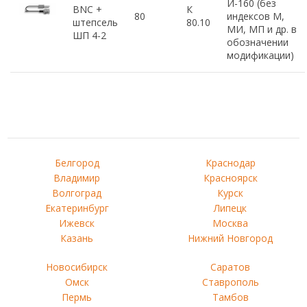
И-160 (без
BNC +
К
80
индексов М,
штепсель
80.10
МИ, МП и др. в
ШП 4-2
обозначении
модификации)
Белгород
Краснодар
Владимир
Красноярск
Волгоград
Курск
Екатеринбург
Липецк
Ижевск
Москва
Казань
Нижний Новгород
Новосибирск
Саратов
Омск
Ставрополь
Пермь
Тамбов