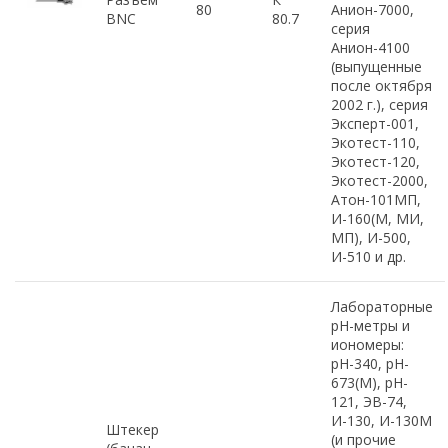
80
Анион-7000,
BNC
80.7
серия
Анион-4100
(выпущенные
после октября
2002 г.), серия
Эксперт-001,
Экотест-110,
Экотест-120,
Экотест-2000,
Атон-101МП,
И-160(М, МИ,
МП), И-500,
И-510 и др.
Лабораторные
рН-метры и
иономеры:
pH-340, pH-
673(М), pH-
121, ЭВ-74,
И-130, И-130М
Штекер
(и прочие