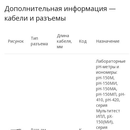
Дополнительная информация —
кабели и разъемы
Длина
Тип
Рисунок
кабеля,
Код
Назначение
разъема
мм
Лабораторные
рН-метры и
иономеры:
рН-150М,
рН-150МИ,
рН-150МА,
рН-150МП, pH-
410, рН-420,
серия
Мультитест
ИПЛ, pX-
150(МИ),
серия
Разъем
К