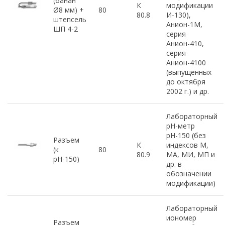
(банан
К
модификации
Ø8 мм) +
80
80.8
И-130),
штепсель
Анион-1М,
ШП 4-2
серия
Анион-410,
серия
Анион-4100
(выпущенных
до октября
2002 г.) и др.
Лабораторный
рН-метр
рН-150 (без
Разъем
К
индексов М,
(к
80
80.9
МА, МИ, МП и
рН-150)
др. в
обозначении
модификации)
Лабораторный
иономер
Разъем