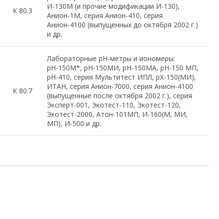
И-130М (и прочие модификации И-130),
К 80.3
Анион-1М, серия Анион-410, серия
Анион-4100 (выпущенных до октября 2002 г.)
и др.
Лабораторные рН-метры и иономеры:
рН-150М*, рН-150МИ, рН-150МА, рН-150 МП,
pH-410, серия Мультитест ИПЛ, pX-150(МИ),
ИТАН, серия Анион-7000, серия Анион-4100
К 80.7
(выпущенные после октября 2002 г.), серия
Эксперт-001, Экотест-110, Экотест-120,
Экотест-2000, Атон-101МП, И-160(М, МИ,
МП), И-500 и др.