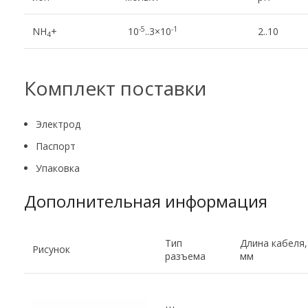
-5
-1
NH
+
10
..3×10
2..10
4
Комплект поставки
Электрод
Паспорт
Упаковка
Дополнительная информация
Тип
Длина кабеля,
Рисунок
разъема
мм