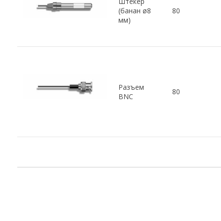
Штекер
(банан ø8
80
мм)
Разъем
80
BNC