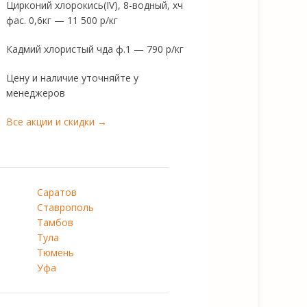
Цирконий хлорокись(IV), 8-водный, хч
фас. 0,6кг — 11 500 р/кг
Кадмий хлористый чда ф.1 — 790 р/кг
Цену и наличие уточняйте у
менеджеров
Все акции и скидки →
Саратов
Ставрополь
Тамбов
Тула
Тюмень
Уфа