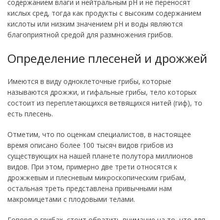
содержанием влаги и нейтральным pH и не переносят
кислых сред, тогда как продукты с высоким содержанием
кислоты или низким значением pH и воды являются
благоприятной средой для размножения грибов.
Определение плесеней и дрожжей
Имеются в виду одноклеточные грибы, которые
называются дрожжи, и гифальные грибы, тело которых
состоит из переплетающихся ветвящихся нитей (гиф), то
есть плесень.
Отметим, что по оценкам специалистов, в настоящее
время описано более 100 тысяч видов грибов из
существующих на нашей планете полутора миллионов
видов. При этом, примерно две трети относятся к
дрожжевым и плесневым микроскопическим грибам,
остальная треть представлена привычными нам
макромицетами с плодовыми телами.
Говоря о грибах, стоит обратить внимание на то, что для