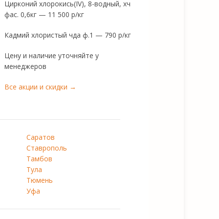
Цирконий хлорокись(IV), 8-водный, хч
фас. 0,6кг — 11 500 р/кг
Кадмий хлористый чда ф.1 — 790 р/кг
Цену и наличие уточняйте у
менеджеров
Все акции и скидки →
Саратов
Ставрополь
Тамбов
Тула
Тюмень
Уфа