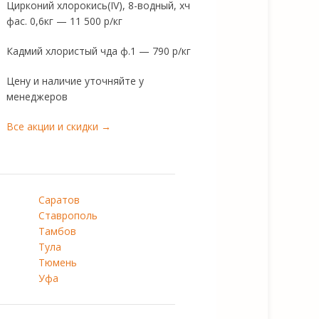
Цирконий хлорокись(IV), 8-водный, хч
фас. 0,6кг — 11 500 р/кг
Кадмий хлористый чда ф.1 — 790 р/кг
Цену и наличие уточняйте у
менеджеров
Все акции и скидки →
Саратов
Ставрополь
Тамбов
Тула
Тюмень
Уфа