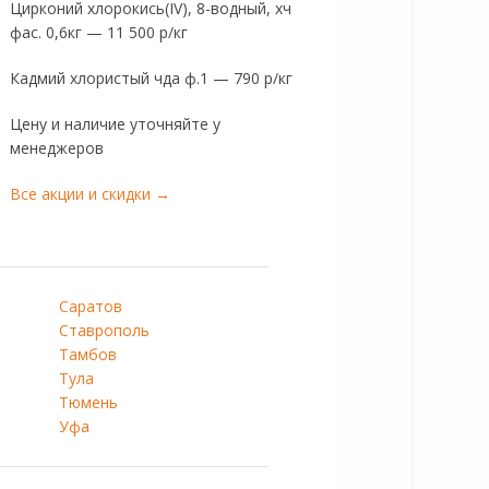
Цирконий хлорокись(IV), 8-водный, хч
фас. 0,6кг — 11 500 р/кг
Кадмий хлористый чда ф.1 — 790 р/кг
Цену и наличие уточняйте у
менеджеров
Все акции и скидки →
Саратов
Ставрополь
Тамбов
Тула
Тюмень
Уфа