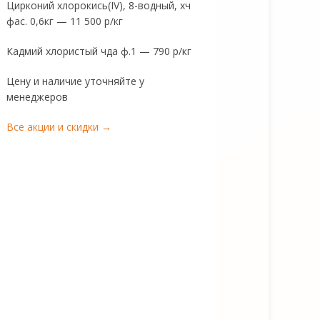
Цирконий хлорокись(IV), 8-водный, хч
фас. 0,6кг — 11 500 р/кг
Кадмий хлористый чда ф.1 — 790 р/кг
Цену и наличие уточняйте у
менеджеров
Все акции и скидки →