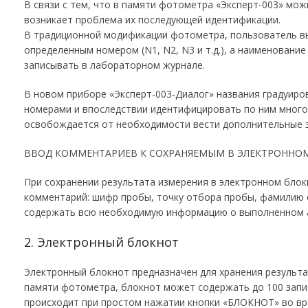
В связи с тем, что в памяти фотометра «Эксперт-003» мож
возникает проблема их последующей идентификации.
В традиционной модификации фотометра, пользователь вы
определенным номером (N1, N2, N3 и т.д.), а наименовани
записывать в лабораторном журнале.
В новом приборе «Эксперт-003-Диалог» названия градуиро
номерами и впоследствии идентифицировать по ним много
освобождается от необходимости вести дополнительные з
ВВОД КОММЕНТАРИЕВ К СОХРАНЯЕМЫМ В ЭЛЕКТРОННОМ
При сохранении результата измерения в электронном блокн
комментарий: шифр пробы, точку отбора пробы, фамилию о
содержать всю необходимую информацию о выполненном 
2. Электронный блокнот
Электронный блокнот предназначен для хранения результ
памяти фотометра, блокнот может содержать до 100 запис
происходит при простом нажатии кнопки «БЛОКНОТ» во вр