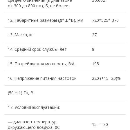
среднего значения (в диапазоне
±0,002
от 300 до 800 нм), Б, не более
12. Габаритные размеры (Д*Ш*В), мм
720*525* 370
13. Масса, кг
27
14. Средний срок службы, лет
8
15. Потребляемая мощность, В·А
195
16. Напряжение питания частотой
220 (+15 -20)%
(50 ± 1) Гц, В
17. Условия эксплуатации:
— диапазон температур
15 — 30
окружающего воздуха, 0С