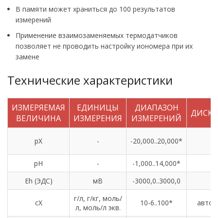
В памяти может храниться до 100 результатов
измерений
Применение взаимозаменяемых термодатчиков
позволяет не проводить настройку иономера при их
замене
Технические характеристики
ИЗМЕРЯЕМАЯ
ЕДИНИЦЫ
ДИАПАЗОН
ДИСКР
ВЕЛИЧИНА
ИЗМЕРЕНИЯ
ИЗМЕРЕНИЙ
pX
-
-20,000..20,000*
0
pH
-
-1,000..14,000*
0
Eh (ЭДС)
мВ
-3000,0..3000,0
г/л, г/кг, моль/
cX
10-6..100*
автом
л, моль/л экв.