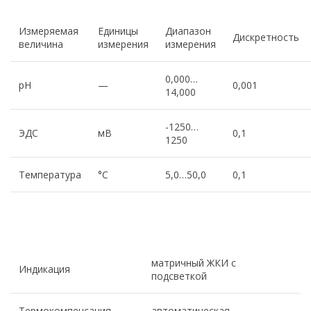
Измеряемая
Единицы
Диапазон
Дискретность
величина
измерения
измерения
0,000…
pH
—
0,001
14,000
-1250…
ЭДС
мВ
0,1
1250
Температура
°C
5,0…50,0
0,1
матричный ЖКИ с
Индикация
подсветкой
Термокомпенсация
автоматическая