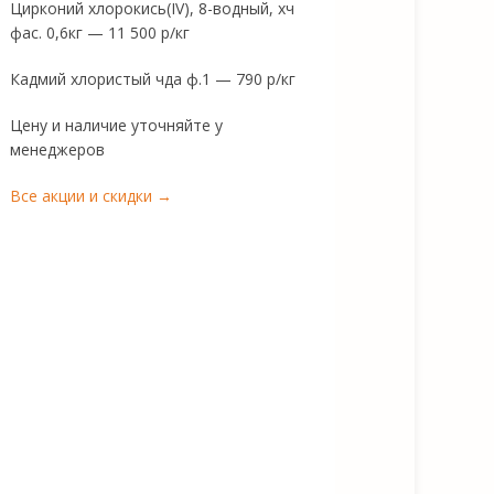
Цирконий хлорокись(IV), 8-водный, хч
фас. 0,6кг — 11 500 р/кг
Кадмий хлористый чда ф.1 — 790 р/кг
Цену и наличие уточняйте у
менеджеров
Все акции и скидки →