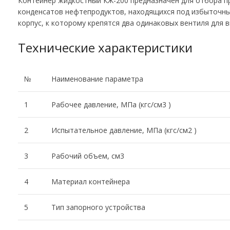
Контейнер жидкостный КЖ-200 предназначен для отбора пр
конденсатов нефтепродуктов, находящихся под избыточны 
корпус, к которому крепятся два одинаковых вентиля для 
Технические характеристики
№
Наименование параметра
1
Рабочее давление, МПа (кгс/см3 )
2
Испытательное давление, МПа (кгс/см2 )
3
Рабочий объем, см3
4
Материал контейнера
5
Тип запорного устройства