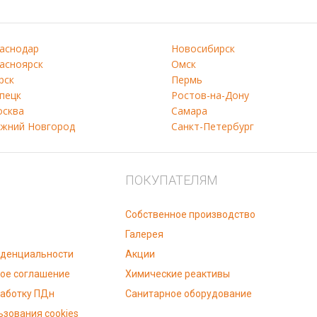
аснодар
Новосибирск
асноярск
Омск
рск
Пермь
пецк
Ростов-на-Дону
сква
Самара
жний Новгород
Санкт-Петербург
ПОКУПАТЕЛЯМ
Собственное производство
Галерея
иденциальности
Акции
ое соглашение
Химические реактивы
работку ПДн
Санитарное оборудование
ьзования cookies