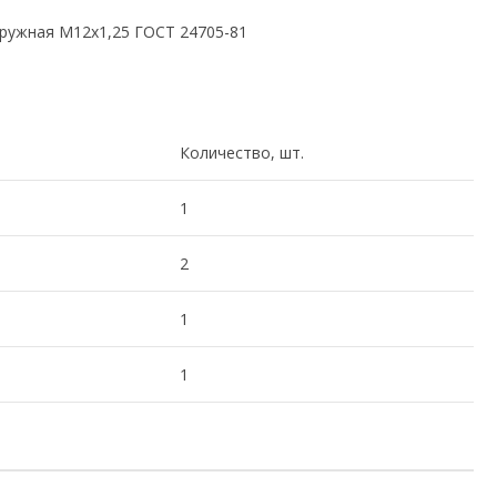
ружная М12х1,25 ГОСТ 24705-81
Количество, шт.
1
2
1
1