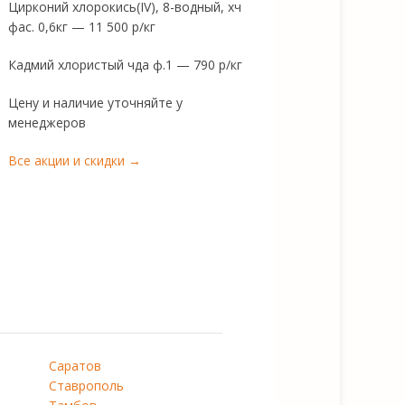
Цирконий хлорокись(IV), 8-водный, хч
фас. 0,6кг — 11 500 р/кг
Кадмий хлористый чда ф.1 — 790 р/кг
Цену и наличие уточняйте у
менеджеров
Все акции и скидки →
Саратов
Ставрополь