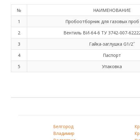
№
НАИМЕНОВАНИЕ
1
Пробоотборник для газовых проб
2
Вентиль ВИ-64-6 ТУ 3742-007-6222
3
Гайка-заглушка G1/2˝
4
Паспорт
5
Упаковка
Белгород
Кр
Владимир
Кр