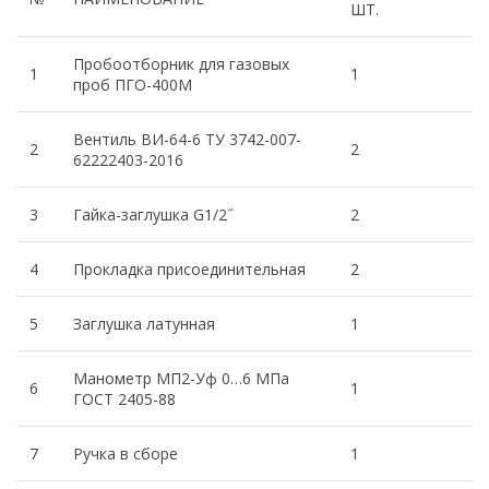
ШТ.
Пробоотборник для газовых
1
1
проб ПГО-400М
Вентиль ВИ-64-6 ТУ 3742-007-
2
2
62222403-2016
3
Гайка-заглушка G1/2˝
2
4
Прокладка присоединительная
2
5
Заглушка латунная
1
Манометр МП2-Уф 0…6 МПа
6
1
ГОСТ 2405-88
7
Ручка в сборе
1