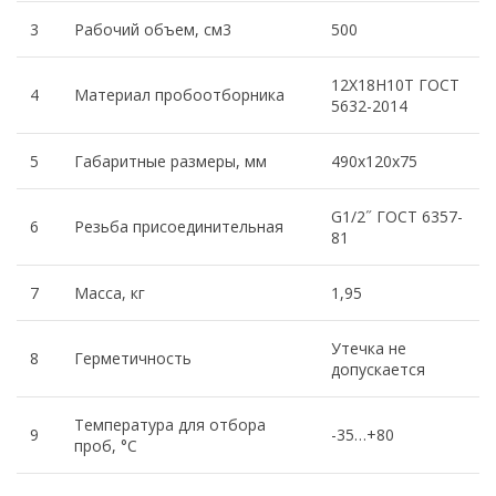
3
Рабочий объем, см3
500
12Х18Н10Т ГОСТ
4
Материал пробоотборника
5632-2014
5
Габаритные размеры, мм
490х120х75
G1/2˝ ГОСТ 6357-
6
Резьба присоединительная
81
7
Масса, кг
1,95
Утечка не
8
Герметичность
допускается
Температура для отбора
9
-35…+80
проб, °С