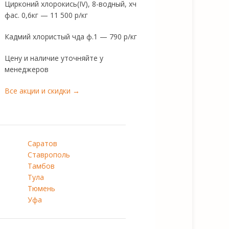
Цирконий хлорокись(IV), 8-водный, хч
фас. 0,6кг — 11 500 р/кг
Кадмий хлористый чда ф.1 — 790 р/кг
Цену и наличие уточняйте у
менеджеров
Все акции и скидки →
Саратов
Ставрополь
Тамбов
Тула
Тюмень
Уфа