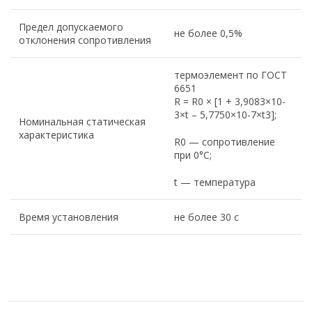
Предел допускаемого
не более 0,5%
отклонения сопротивления
термоэлемент по ГОСТ
6651
R = R0 × [1 + 3,9083×10-
3×t – 5,7750×10-7×t3];
Номинальная статическая
характеристика
R0 — сопротивление
при 0°С;
t — температура
Время установления
не более 30 с