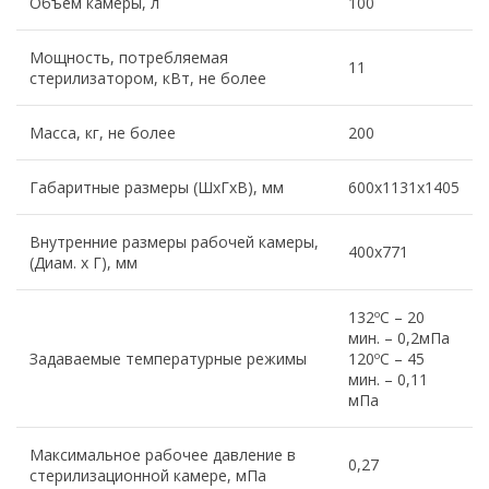
Объем камеры, л
100
Мощность, потребляемая
11
стерилизатором, кВт, не более
Масса, кг, не более
200
Габаритные размеры (ШхГхВ), мм
600х1131х1405
Внутренние размеры рабочей камеры,
400х771
(Диам. х Г), мм
132ºС – 20
мин. – 0,2мПа
Задаваемые температурные режимы
120ºС – 45
мин. – 0,11
мПа
Максимальное рабочее давление в
0,27
стерилизационной камере, мПа