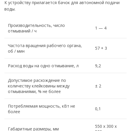
К устройству прилагается бачок для автономной подачи
воды.
Производительность, число
1 — 4
отмываний / ч
Частота вращения рабочего органа,
57 + 3
об / мин
Расход воды на одно отмывание, л
9,2
Допустимое расхождение по
количеству клейковины между
± 2
отмываниями, % не более
Потребляемая мощность, кВт не
0,1
более
550 х 300 х
Габаритные размеры, мм