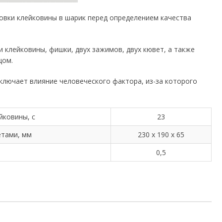
овки клейковины в шарик перед определением качества
и клейковины, фишки, двух зажимов, двух кювет, а также
цом.
лючает влияние человеческого фактора, из-за которого
йковины, с
23
етами, мм
230 х 190 х 65
0,5