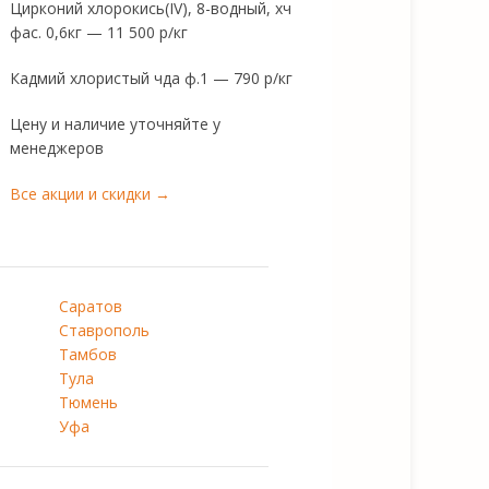
Цирконий хлорокись(IV), 8-водный, хч
фас. 0,6кг — 11 500 р/кг
Кадмий хлористый чда ф.1 — 790 р/кг
Цену и наличие уточняйте у
менеджеров
Все акции и скидки →
Саратов
Ставрополь
Тамбов
Тула
Тюмень
Уфа