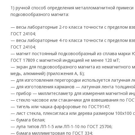
1) ручной способ определения металломагнитной примеси
подковообразного магнита:
— весы лабораторные 2-го класса точности с пределом вз
ГОСТ 24104;
— весы лабораторные 4-го класса точности с пределом взв
ГОСТ 24104;
— магнит постоянный подковообразный из сплава марки 
ГОСТ 17809 с магнитной индукцией не менее 120 мТ;
— экран для подковообразного магнита из немагнитного м
медь, алюминий) (приложения А, Б);
— для изготовления перегородки используется латунная л
— для изготовления карманов — латунная лента толщиной
— прибор — миллитесламетр для измерения магнитной инд
— стекло часовое или стаканчики для взвешивания по ГОС
— тигель или чашка фарфоровые по ГОСТ9147;
— лист стекла, плексигласа или дерева размером 100х100 с
— бумага белая;
— лупа типов ЛП-1-5 или ЛП-1-10 по ГОСТ 25706;
— бумага миллиметровая по ГОСТ 334;