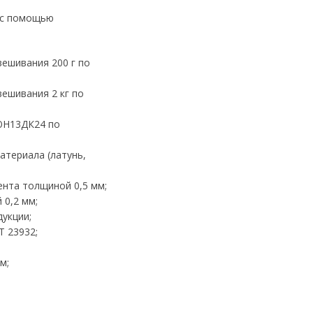
 с помощью
вешивания 200 г по
ешивания 2 кг по
ЮН13ДК24 по
атериала (латунь,
ента толщиной 0,5 мм;
 0,2 мм;
укции;
Т 23932;
м;