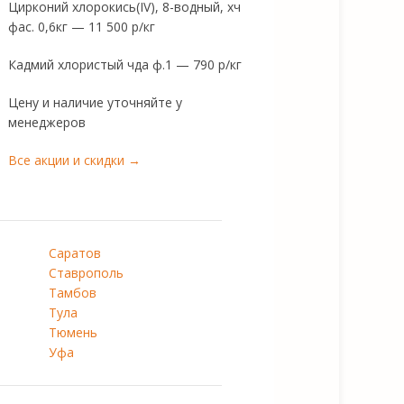
Цирконий хлорокись(IV), 8-водный, хч
фас. 0,6кг — 11 500 р/кг
Кадмий хлористый чда ф.1 — 790 р/кг
Цену и наличие уточняйте у
менеджеров
Все акции и скидки →
Саратов
Ставрополь
Тамбов
Тула
Тюмень
Уфа