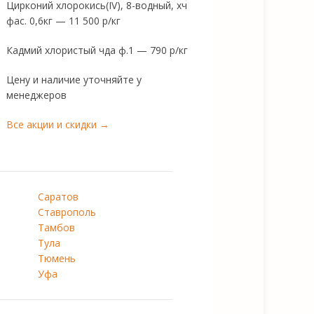
Цирконий хлорокись(IV), 8-водный, хч
фас. 0,6кг — 11 500 р/кг
Кадмий хлористый чда ф.1 — 790 р/кг
Цену и наличие уточняйте у
менеджеров
Все акции и скидки →
Саратов
Ставрополь
Тамбов
Тула
Тюмень
Уфа