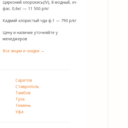
Цирконий хлорокись(IV), 8-водный, хч
фас. 0,6кг — 11 500 р/кг
Кадмий хлористый чда ф.1 — 790 р/кг
Цену и наличие уточняйте у
менеджеров
Все акции и скидки →
Саратов
Ставрополь
Тамбов
Тула
Тюмень
Уфа