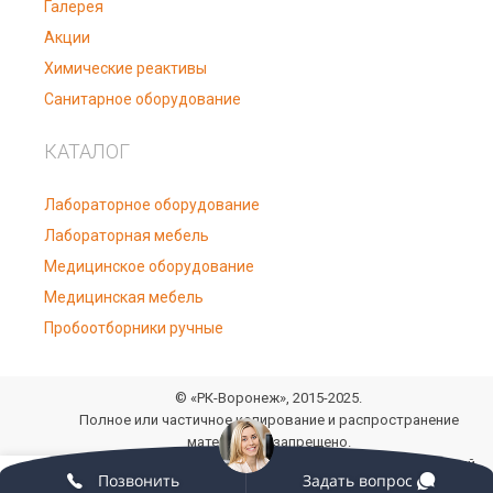
Галерея
Акции
Химические реактивы
Санитарное оборудование
КАТАЛОГ
Лабораторное оборудование
Лабораторная мебель
Медицинское оборудование
Медицинская мебель
Пробоотборники ручные
© «РК-Воронеж», 2015-2025.
Полное или частичное копирование и распространение
материалов запрещено.
Информация, размещенная на сайте, носит информационный
0
Позвонить
Задать вопрос
характер и не является публичной офертой, определяемой