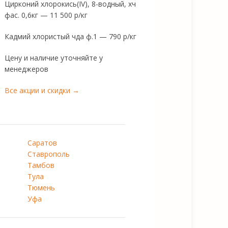
Цирконий хлорокись(IV), 8-водный, хч
фас. 0,6кг — 11 500 р/кг
Кадмий хлористый чда ф.1 — 790 р/кг
Цену и наличие уточняйте у
менеджеров
Все акции и скидки →
Саратов
Ставрополь
Тамбов
Тула
Тюмень
Уфа