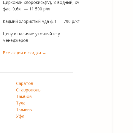
Цирконий хлорокись(IV), 8-водный, хч
фас. 0,6кг — 11 500 р/кг
Кадмий хлористый чда ф.1 — 790 р/кг
Цену и наличие уточняйте у
менеджеров
Все акции и скидки →
Саратов
Ставрополь
Тамбов
Тула
Тюмень
Уфа