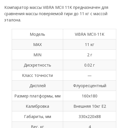
Компаратор массы ViBRA MCII 11K предназначен для
сравнения массы поверяемой гири до 11 кг с массой
эталона.
Модель
ViBRA MCII-11K
MAX
11 кг
MIN
2 г
Дискретность
0.02 г
Класс точности
—
Дисплей
Флуоресцентный
Размер платформы, мм
160х180
Калибровка
Внешняя 10кг E2
Габариты, мм
330х220х88
Вес, кг
4