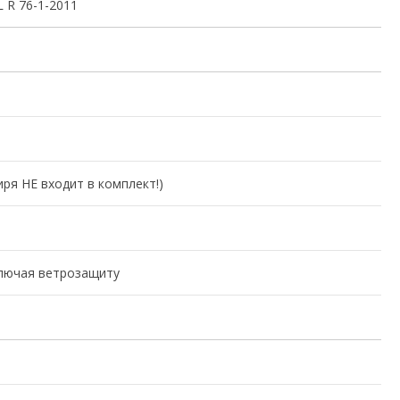
L R 76-1-2011
иря НЕ входит в комплект!)
ключая ветрозащиту