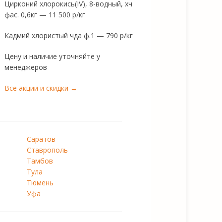
Цирконий хлорокись(IV), 8-водный, хч
фас. 0,6кг — 11 500 р/кг
Кадмий хлористый чда ф.1 — 790 р/кг
Цену и наличие уточняйте у
менеджеров
Все акции и скидки →
Саратов
Ставрополь
Тамбов
Тула
Тюмень
Уфа