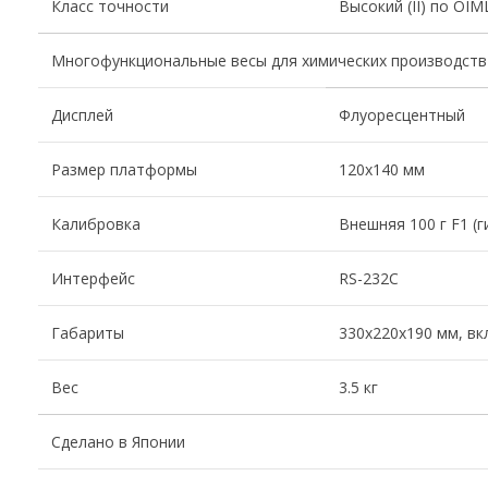
Класс точности
Высокий (II) по OIM
Многофункциональные весы для химических производств
Дисплей
Флуоресцентный
Размер платформы
120х140 мм
Калибровка
Внешняя 100 г F1 (г
Интерфейс
RS-232C
Габариты
330х220х190 мм, в
Вес
3.5 кг
Сделано в Японии