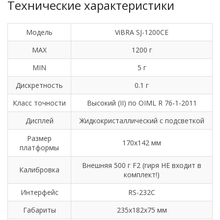
Технические характеристики
Модель
ViBRA SJ-1200CE
MAX
1200 г
MIN
5 г
Дискретность
0.1 г
Класс точности
Высокий (II) по OIML R 76-1-2011
Дисплей
Жидкокристаллический с подсветкой
Размер
170х142 мм
платформы
Внешняя 500 г F2 (гиря НЕ входит в
Калибровка
комплект!)
Интерфейс
RS-232C
Габариты
235х182х75 мм