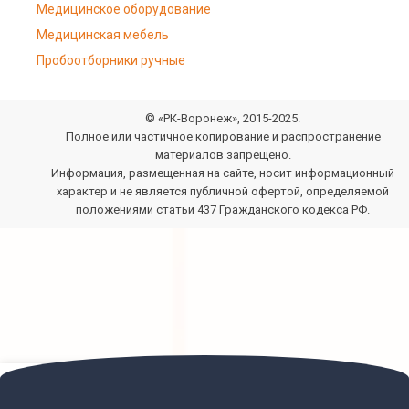
Медицинское оборудование
Медицинская мебель
Пробоотборники ручные
© «РК-Воронеж», 2015-2025.
Полное или частичное копирование и распространение
материалов запрещено.
Информация, размещенная на сайте, носит информационный
характер и не является публичной офертой, определяемой
положениями статьи 437 Гражданского кодекса РФ.
0
Позвонить
Задать вопрос
оковая панель
агазин
Избранное
Заказ
Мой аккаунт