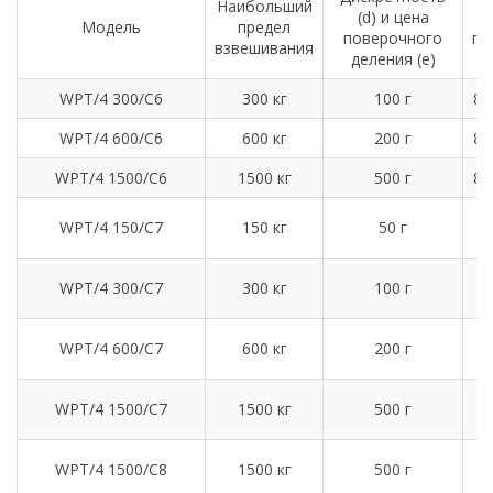
Наибольший
(d) и цена
Р
Модель
предел
поверочного
пл
взвешивания
деления (e)
WPT/4 300/C6
300 кг
100 г
80
WPT/4 600/C6
600 кг
200 г
80
WPT/4 1500/C6
1500 кг
500 г
80
1
WPT/4 150/C7
150 кг
50 г
1
WPT/4 300/C7
300 кг
100 г
1
WPT/4 600/C7
600 кг
200 г
1
WPT/4 1500/C7
1500 кг
500 г
1
WPT/4 1500/C8
1500 кг
500 г