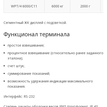
2
WPT/4 6000/C11
6000 кг
2000 г
Сегментный ЖК дисплей с подсветкой.
Функционал терминала
простое взвешивание;
процентное взвешивание (относительно ранее заданного
эталона);
счет штук;
суммирование показаний;
возможность удержания индикации максимального
показания.
Интерфейс: RS-232
Степень защиты оболочки весов IP65 (платформа), IP 43