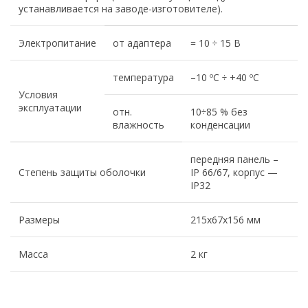
устанавливается на заводе-изготовителе).
Электропитание
от адаптера
= 10 ÷ 15 В
температура
–10 ºС ÷ +40 ºС
Условия
эксплуатации
отн.
10÷85 % без
влажность
конденсации
передняя панель –
Степень защиты оболочки
IP 66/67, корпус —
IP32
Размеры
215х67х156 мм
Масса
2 кг