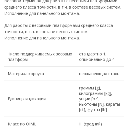
Весовой терминал для работы с весовыми платформами
среднего класса точности, в т.ч. в составе весовых систем.
Исполнение для панельного монтажа.
Для работы с весовыми платформами среднего класса
точности, в т.ч. в составе весовых систем.
Исполнение для панельного монтажа.
Число поддерживаемых весовых
стандартно 1,
платформ
опционально до 4
Материал корпуса
нержавеющая сталь
граммы [g],
килограммы [kg],
Единицы индикации
унции [oz],
ньютоны [N], караты
[ct], фунты [lb]
Класс по OIML
III (средний)