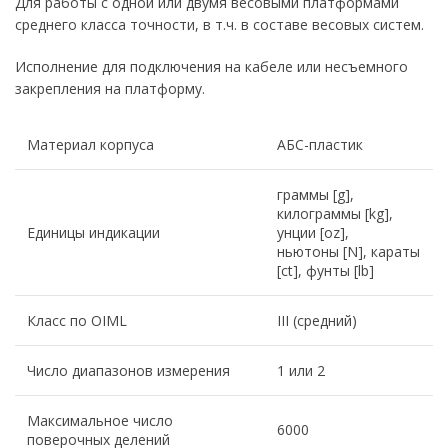
Для работы с одной или двумя весовыми платформами
среднего класса точности, в т.ч. в составе весовых систем.
Исполнение для подключения на кабеле или несъемного
закрепления на платформу.
Материал корпуса
АБС-пластик
граммы [g],
килограммы [kg],
Единицы индикации
унции [oz],
ньютоны [N], караты
[ct], фунты [lb]
Класс по OIML
III (средний)
Число диапазонов измерения
1 или 2
Максимальное число
6000
поверочных делений