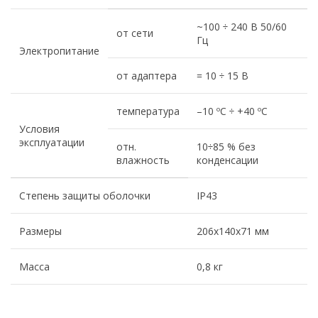
~100 ÷ 240 В 50/60
от сети
Гц
Электропитание
от адаптера
= 10 ÷ 15 В
температура
–10 ºС ÷ +40 ºС
Условия
эксплуатации
отн.
10÷85 % без
влажность
конденсации
Степень защиты оболочки
IP43
Размеры
206х140х71 мм
Масса
0,8 кг