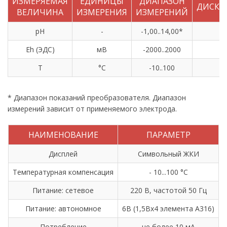
ИЗМЕРЯЕМАЯ
ЕДИНИЦЫ
ДИАПАЗОН
ДИСКР
ВЕЛИЧИНА
ИЗМЕРЕНИЯ
ИЗМЕРЕНИЙ
pH
-
-1,00..14,00*
0
Eh (ЭДС)
мВ
-2000..2000
T
°С
-10..100
* Диапазон показаний преобразователя. Диапазон
измерений зависит от применяемого электрода.
НАИМЕНОВАНИЕ
ПАРАМЕТР
Дисплей
Символьный ЖКИ
Температурная компенсация
- 10...100 °С
Питание: сетевое
220 В, частотой 50 Гц
Питание: автономное
6В (1,5Вx4 элемента A316)
Потребление
не более 10 мА